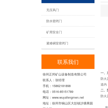
无压风门
防水密闭门
矿用安全门
避难硐室密闭门
联系我们
一、
徐州正邦矿山设备制造有限公司
防火
联系人：张经理
道内
手机：15862181898
二、
电话：0516-85151789
防火
网址：www.wuyafengmen.net
地址：徐州市铜山区大彭镇沙塘果园
序