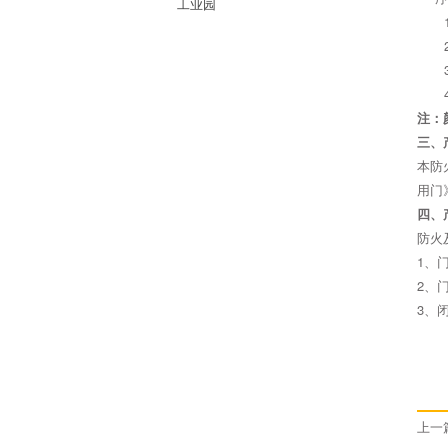
工业园
注：
三、
本防
用门
四、
防火
1、
2、
3、
上一