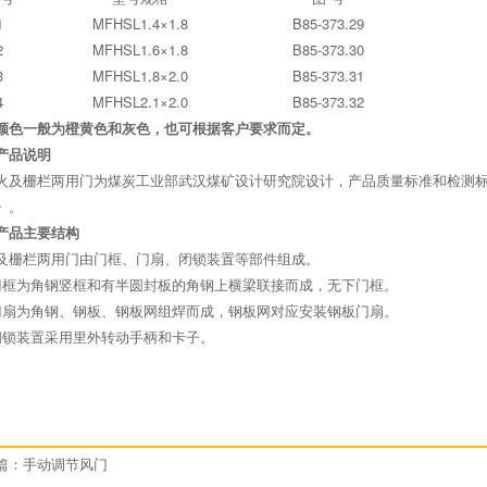
1
MFHSL1.4×1.8
B85-373.29
2
MFHSL1.6×1.8
B85-373.30
3
MFHSL1.8×2.0
B85-373.31
4
MFHSL2.1×2.0
B85-373.32
颜色一般为橙黄色和灰色，也可根据客户要求而定。
产品说明
火及栅栏两用门为煤炭工业部武汉煤矿设计研究院设计，产品质量标准和检测标准严格执
》。
产品主要结构
及栅栏两用门由门框、门扇、闭锁装置等部件组成。
门框为角钢竖框和有半圆封板的角钢上横梁联接而成，无下门框。
门扇为角钢、钢板、钢板网组焊而成，钢板网对应安装钢板门扇。
闭锁装置采用里外转动手柄和卡子。
篇：
手动调节风门